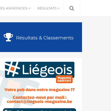
TES ANNONCES
RÉSULTATS
Résultats & Classements