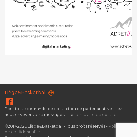
Liège&Basketball
Pour toute demande de contact ou de partenariat, veuillez
nous envoyer votre message via le
formulaire de contact
.
©
2017-2026 Liège&Basketball - Tous droits réservés -
Politique
de confidentialité
.