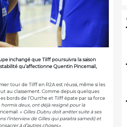
pe inchangé que Tilff poursuivra la saison
tabilité qu’affectionne Quentin Pincemail,
er tour de Tilff en R2A est réussi, même si les
haut au classement. Comme depuis quelques
les bords de l’Ourthe et Tilff épate par sa force
, hormis deux, ont déjà resigné pour la
incemail. «
Gilles Dubru doit arrêter suite à ses
ans l’interview de Gilles qui paraitra samedi) et
onsacrer à d’autres choses.
«