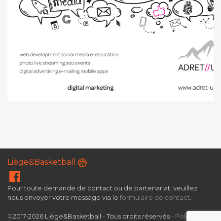
Liège&Basketball
Pour toute demande de contact ou de partenariat, veuillez
nous envoyer votre message via le
formulaire de contact
.
©
2017-2026 Liège&Basketball - Tous droits réservés -
Politique