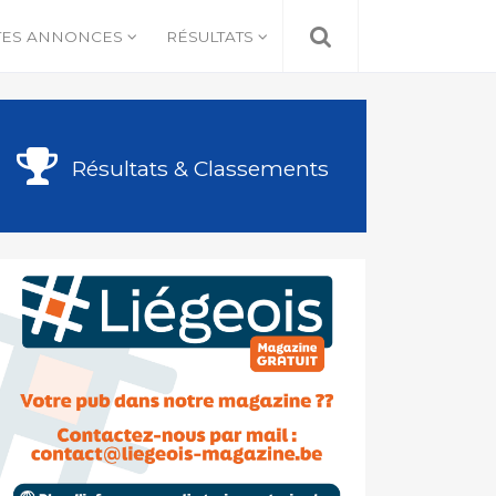
TES ANNONCES
RÉSULTATS
Résultats & Classements