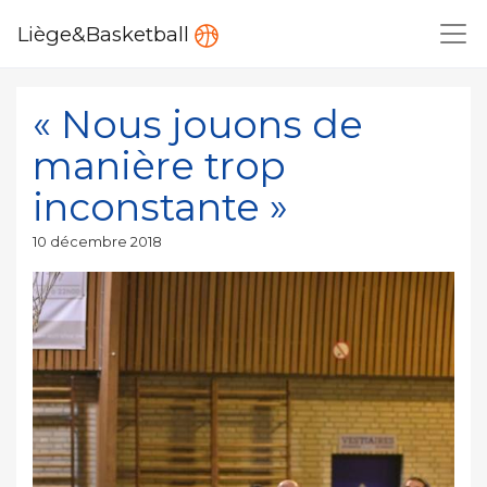
Liège&Basketball
« Nous jouons de
manière trop
inconstante »
Publié
10 décembre 2018
le