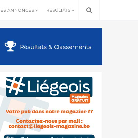
TES ANNONCES
RÉSULTATS
Résultats & Classements