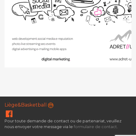
Liège&Basketball
Pour toute demande de contact ou de partenariat, veuillez
nous envoyer votre message via le
formulaire de contact
.