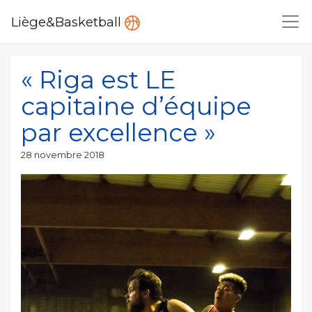
Liège&Basketball
« Riga est LE
capitaine d’équipe
par excellence »
Publié
28 novembre 2018
le