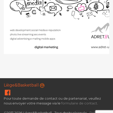
Liège&Basketball
Pour toute demande de contact ou de partenariat, veuillez
nous envoyer votre message via le
formulaire de contact
.
©
2017-2026 Liège&Basketball - Tous droits réservés -
Politique