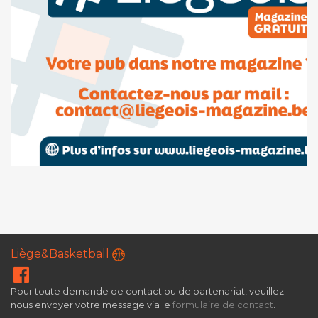
Liège&Basketball
Pour toute demande de contact ou de partenariat, veuillez
nous envoyer votre message via le
formulaire de contact
.