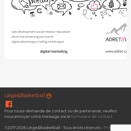
Liège&Basketball
Pour toute demande de contact ou de partenariat, veuillez
nous envoyer votre message via le
formulaire de contact
.
©
2017-2026 Liège&Basketball - Tous droits réservés -
Politique