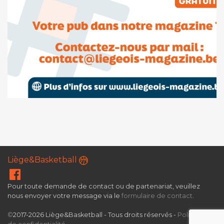
Liège&Basketball
Pour toute demande de contact ou de partenariat, veuillez
nous envoyer votre message via le
formulaire de contact
.
©
2017-2026 Liège&Basketball - Tous droits réservés -
Politique