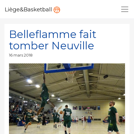
Liège&Basketball
Belleflamme fait
tomber Neuville
Publié
16 mars 2018
le