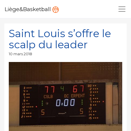
Liège&Basketball
Saint Louis s’offre le
scalp du leader
Publié
10 mars 2018
le