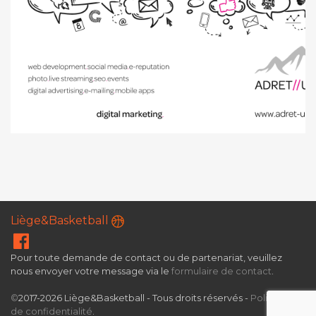
Liège&Basketball
Pour toute demande de contact ou de partenariat, veuillez
nous envoyer votre message via le
formulaire de contact
.
©
2017-2026 Liège&Basketball - Tous droits réservés -
Politique
de confidentialité
.