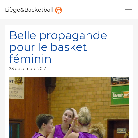
Liège&Basketball
Belle propagande
pour le basket
féminin
Publié
23 décembre 2017
le