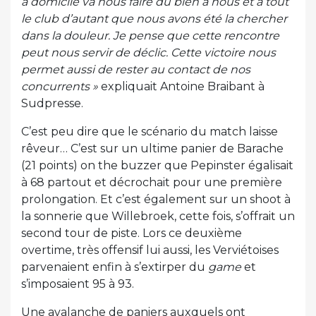
à domicile va nous faire du bien à nous et à tout
le club d’autant que nous avons été la chercher
dans la douleur. Je pense que cette rencontre
peut nous servir de déclic. Cette victoire nous
permet aussi de rester au contact de nos
concurrents »
expliquait Antoine Braibant à
Sudpresse.
C’est peu dire que le scénario du match laisse
rêveur… C’est sur un ultime panier de Barache
(21 points) on the buzzer que Pepinster égalisait
à 68 partout et décrochait pour une première
prolongation. Et c’est également sur un shoot à
la sonnerie que Willebroek, cette fois, s’offrait un
second tour de piste. Lors ce deuxième
overtime, très offensif lui aussi, les Verviétoises
parvenaient enfin à s’extirper du
game
et
s’imposaient 95 à 93.
Une avalanche de paniers auxquels ont