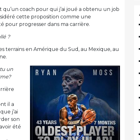
fait qu’un coach pour qui j’ai joué a obtenu un job
considéré cette proposition comme une
é pour progresser dans ma carrière.
llé ?
é les terrains en Amérique du Sud, au Mexique, au
ne.
-tu un
orme?
rrière
t il a
que j’ai
rder son
avoir été