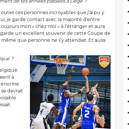
rement de tes années passées à Liège ?
toutes ces personnes incroyables que j’ai pu y
ui, je garde contact avec la majorité d’entre
a toujours mon « chez moi » à l’étranger et aura
garde un excellent souvenir de cette Coupe de
 même que personne ne s’y attendait. Et aussi
ique ?
elgique.
aient à
ir énorme
se devrait
possible
ssait