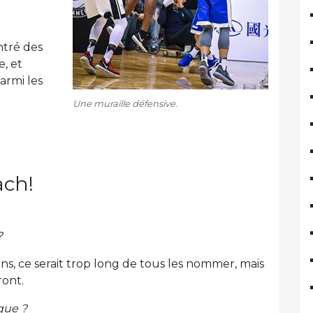
ntré des
e, et
armi les
Une muraille défensive.
ach!
?
ns, ce serait trop long de tous les nommer, mais
ront.
que ?