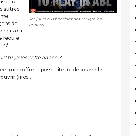
ussi que
es autres
à me
Toujours aussi performant malgré les
çons de
années.
e hors du
ne recule
arné.
l tu joues cette année ?
sée qui m’offre la possibilité de découvrir le
uvrir (rires).