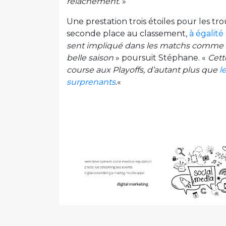
relâchement
. »
Une prestation trois étoiles pour les t
seconde place au classement,
à égalité
sent impliqué dans les matchs comme ce
belle saison
» poursuit Stéphane. «
Cett
course aux Playoffs, d’autant plus que
l
surprenants
.
«