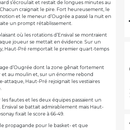
nard s’écroulait et restait de longues minutes au
 Chacun craignait le pire. Fort heureusement, le
otion et le meneur d’Ougrée a passé la nuit en
haite un prompt rétablissement.
isant où les rotations d’Ensival se montraient
haque joueur se mettait en évidence. Sur un
y, Haut-Pré remportait le premier quart-temps
anage d’Ougrée dont la zone gênait fortement
our et au moulin et, sur un énorme rebond
-attaque, Haut-Pré rejoignait les vestiaires
.
les fautes et les deux équipes passaient un
n. Ensival se battait admirablement mais Haut-
sonay fixait le score à 66-49.
lle propagande pour le basket- et que