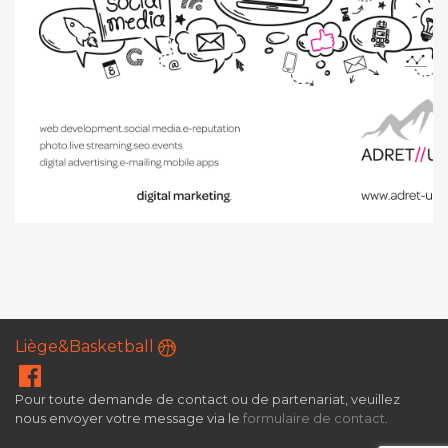
Liège&Basketball
Pour toute demande de contact ou de partenariat, veuillez
nous envoyer votre message via le
formulaire de contact
.