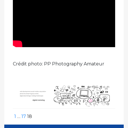
Crédit photo: PP Photography Amateur
Pagination
Page
Page
Page
Page
1
…
17
18
précédente
des