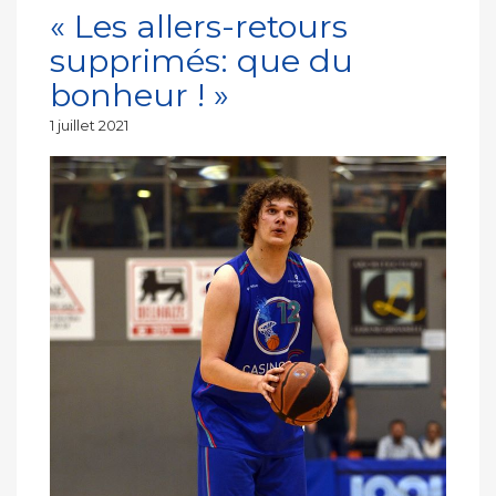
« Les allers-retours
supprimés: que du
bonheur ! »
Publié
1 juillet 2021
le