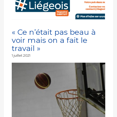
« Ce n’était pas beau à
voir mais on a fait le
travail »
Publié
1 juillet 2021
le