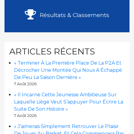
publications
Résultats & Classements
ARTICLES RÉCENTS
« Terminer À La Première Place De La P2A Et
Décrocher Une Montée Qui Nous A Échappé
De Peu La Saison Dernière »
7 Août 2026
« Il Incarne Cette Jeunesse Ambitieuse Sur
Laquelle Liège Veut S’appuyer Pour Écrire La
Suite De Son Histoire »
7 Août 2026
« J’aimerais Simplement Retrouver Le Plaisir
De Jouer Au Basket, Et Cela Commencera Par