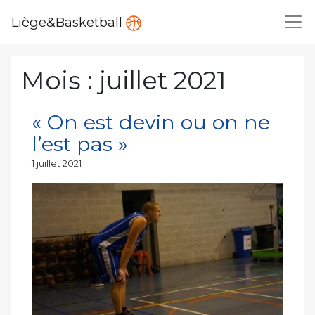
Liège&Basketball
Mois :
juillet 2021
« On est devin ou on ne
l’est pas »
Publié
1 juillet 2021
le