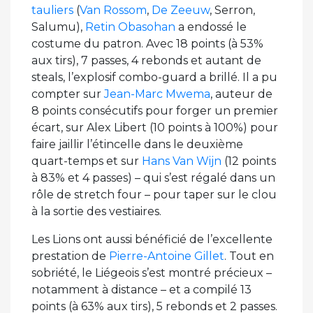
tauliers
(
Van Rossom
,
De Zeeuw
, Serron,
Salumu),
Retin Obasohan
a endossé le
costume du patron. Avec 18 points (à 53%
aux tirs), 7 passes, 4 rebonds et autant de
steals, l’explosif combo-guard a brillé. Il a pu
compter sur
Jean-Marc Mwema
, auteur de
8 points consécutifs pour forger un premier
écart, sur Alex Libert (10 points à 100%) pour
faire jaillir l’étincelle dans le deuxième
quart-temps et sur
Hans Van Wijn
(12 points
à 83% et 4 passes) – qui s’est régalé dans un
rôle de stretch four – pour taper sur le clou
à la sortie des vestiaires.
Les Lions ont aussi bénéficié de l’excellente
prestation de
Pierre-Antoine Gillet
. Tout en
sobriété, le Liégeois s’est montré précieux –
notamment à distance – et a compilé 13
points (à 63% aux tirs), 5 rebonds et 2 passes.