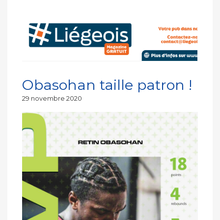
Obasohan taille patron !
Publié
29 novembre 2020
le