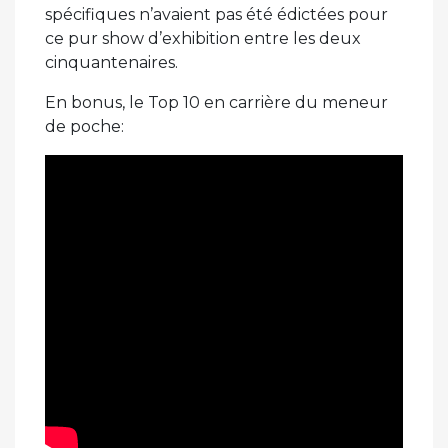
spécifiques n’avaient pas été édictées pour
ce pur show d’exhibition entre les deux
cinquantenaires.
En bonus, le Top 10 en carrière du meneur
de poche: