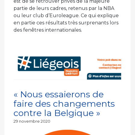
est de se retrouver privés de la majeure
partie de leurs cadres, retenus par la NBA
ou leur club d’Euroleague. Ce qui explique
en partie ces résultats très surprenants lors
des fenêtres internationales.
« Nous essaierons de
faire des changements
contre la Belgique »
Publié
29 novembre 2020
le