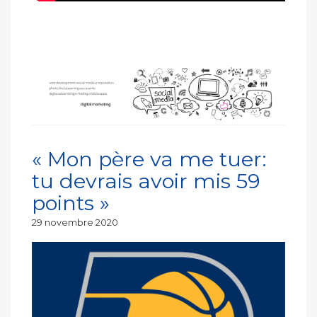
« Mon père va me tuer:
tu devrais avoir mis 59
points »
Publié
29 novembre 2020
le