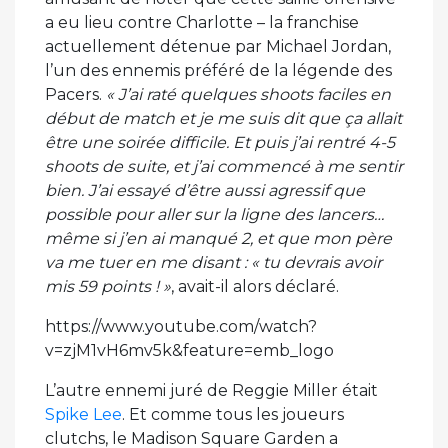
a eu lieu contre Charlotte – la franchise
actuellement détenue par Michael Jordan,
l’un des ennemis préféré de la légende des
Pacers.
« J’ai raté quelques shoots faciles en
début de match et je me suis dit que ça allait
être une soirée difficile. Et puis j’ai rentré 4-5
shoots de suite, et j’ai commencé à me sentir
bien. J’ai essayé d’être aussi agressif que
possible pour aller sur la ligne des lancers…
même si j’en ai manqué 2, et que mon père
va me tuer en me disant : « tu devrais avoir
mis 59 points ! »
, avait-il alors déclaré.
https://www.youtube.com/watch?
v=zjM1vH6mv5k&feature=emb_logo
L’autre ennemi juré de Reggie Miller était
Spike Lee
. Et comme tous les joueurs
clutchs, le Madison Square Garden a