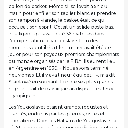
ballon de basket. Même s’il se levait à 5h du
matin pour enfiler son tablier blanc et prendre
son tampon à viande, le basket était ce qui
occupait son esprit. C’était un solide poste bas,
intelligent, qui avait joué 36 matches dans
l’équipe nationale yougoslave. L’un des
moments dont il était le plus fier avait été de
jouer pour son pays aux premiers championnats
du monde organisés par la FIBA. Ils eurent lieu
en Argentine en 1950. « Nous avons terminé
neuvièmes. Et il y avait neuf équipes… », m’a dit
Stanković en souriant. L’un de ses plus grands
regrets était de n’avoir jamais disputé les Jeux
olympiques.
Les Yougoslaves étaient grands, robustes et
élancés, endurcis par les guerres, civiles et
frontalières. Dans les Balkans de Yougoslavie, là
où Stanković est né, les gens ne distinguent pas