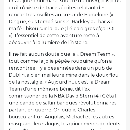
tirs aujourd’hui mais il souffre du dos »), pas plus
qu’il n’existe de traces écrites relatant des
rencontres insolites au cœur de Barcelone («
Dingue, suis tombé sur Ch. Barkley au bar & il
ma fé 1 bisou sur la joue ; l’é pa si gros q’ça LOL
»). L’essentiel de cette aventure reste à
découvrir à la lumière de l’histoire.
Il ne fait aucun doute que la « Dream Team »,
tout comme la jolie pépée rouquine qu’on a
rencontrée il y a des années dans un pub de
Dublin, a bien meilleure mine dans le doux flou
de la nostalgie. « Aujourd’hui, c’est la Dream
Team d’une mémoire bénie, dit l’ex
commissioner de la NBA David Stern (4.) C’était
une bande de saltimbanques révolutionnaires
partant en guerre. On oublie Charles
bousculant un Angolais, Michael et les autres
masquant leurs logos, les grincements de dents