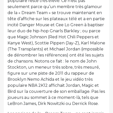
populaire reste très élevé. Ce n’est pas
seulement parce qu’un membre très glamour
de la « Dream Team » se trouve maintenant en
tête d’affiche sur les plateaux télé et a en partie
incité Danger Mouse et Cee Lo Green à baptiser
leur duo de hip-hop Gnarls Barkley ; ou parce
que Magic Johnson (Red Hot Chili Peppers et
Kanye West), Scottie Pippen (Jay-Z), Karl Malone
(The Transplants) et Michael Jordan (impossible
de dénombrer les références) ont été les sujets
de chansons. Notons ce fait : le nom de John
Stockton, un meneur très sobre, très mesuré,
figure sur une piste de 2011 du rappeur de
Brooklyn Nemo Achida et le jeu vidéo très
populaire NBA 2K12 affichait Jordan, Magic et
Bird sur la couverture de son emballage. Pas les
joueurs au sommet à ce moment-là, tels que
LeBron James, Dirk Nowitzki ou Derrick Rose.