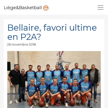
Liège&Basketball
Bellaire, favori ultime
en P2A?
Publié
26 novembre 2018
le