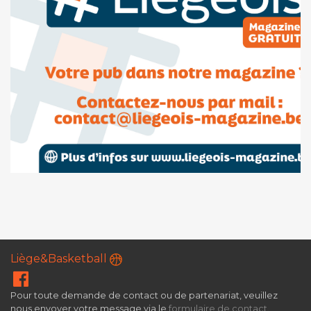
Liège&Basketball
Pour toute demande de contact ou de partenariat, veuillez
nous envoyer votre message via le
formulaire de contact
.