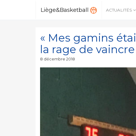
Liège&Basketball
ACTUALITÉS
« Mes gamins éta
la rage de vaincre
Publié
8 décembre 2018
le