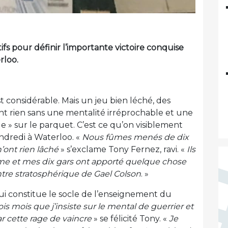
tifs pour définir l’importante victoire conquise
rloo.
t considérable. Mais un jeu bien léché, des
lent rien sans une mentalité irréprochable et une
 » sur le parquet. C’est ce qu’on visiblement
ndredi à Waterloo. «
Nous fûmes menés de dix
’ont rien lâché
» s’exclame Tony Fernez, ravi. «
Ils
rme et mes dix gars ont apporté quelque chose
ntre stratosphérique de Gael Colson
. »
i constitue le socle de l’enseignement du
rois mois que j’insiste sur le mental de guerrier et
r cette rage de vaincre
» se félicité Tony. «
Je