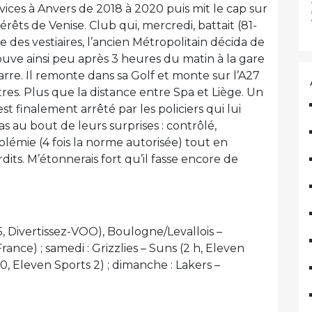
rvices à Anvers de 2018 à 2020 puis mit le cap sur
intérêts de Venise. Club qui, mercredi, battait (81-
e des vestiaires, l’ancien Métropolitain décida de
trouve ainsi peu après 3 heures du matin à la gare
garre. Il remonte dans sa Golf et monte sur l’A27
res. Plus que la distance entre Spa et Liège. Un
 est finalement arrêté par les policiers qui lui
pas au bout de leurs surprises : contrôlé,
coolémie (4 fois la norme autorisée) tout en
dits. M’étonnerais fort qu’il fasse encore de
, Divertissez-VOO), Boulogne/Levallois –
nce) ; samedi : Grizzlies – Suns (2 h, Eleven
0, Eleven Sports 2) ; dimanche : Lakers –