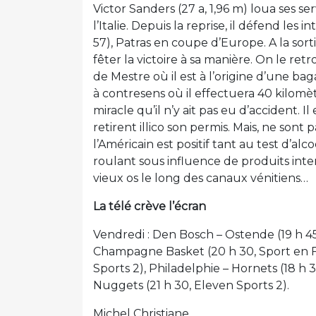
Victor Sanders (27 a, 1,96 m) loua ses se
l’Italie. Depuis la reprise, il défend les 
57), Patras en coupe d’Europe. A la sorti
fêter la victoire à sa manière. On le re
de Mestre où il est à l’origine d’une ba
à contresens où il effectuera 40 kilomèt
miracle qu’il n’y ait pas eu d’accident. Il
retirent illico son permis. Mais, ne sont 
l’Américain est positif tant au test d’al
roulant sous influence de produits inter
vieux os le long des canaux vénitiens…
La télé crève l’écran
Vendredi : Den Bosch – Ostende (19 h 45
Champagne Basket (20 h 30, Sport en Fra
Sports 2), Philadelphie – Hornets (18 h 3
Nuggets (21 h 30, Eleven Sports 2).
Michel Christiane