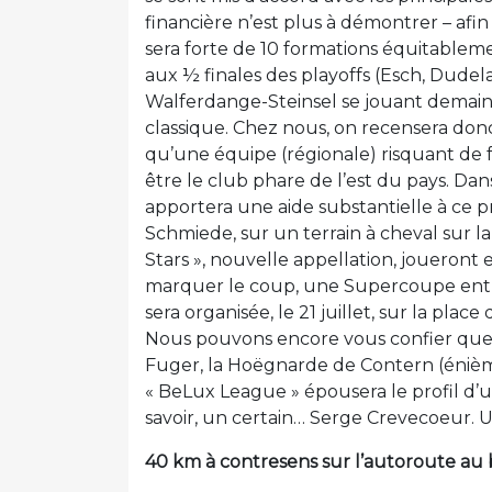
financière n’est plus à démontrer – afin 
sera forte de 10 formations équitablemen
aux ½ finales des playoffs (Esch, Dude
Walferdange-Steinsel se jouant demain)
classique. Chez nous, on recensera donc 
qu’une équipe (régionale) risquant de fa
être le club phare de l’est du pays. D
apportera une aide substantielle à ce p
Schmiede, sur un terrain à cheval sur la 
Stars », nouvelle appellation, joueront 
marquer le coup, une Supercoupe entre
sera organisée, le 21 juillet, sur la pl
Nous pouvons encore vous confier que l
Fuger, la Hoëgnarde de Contern (énièm
« BeLux League » épousera le profil d’u
savoir, un certain… Serge Crevecoeur. U
40 km à contresens sur l’autoroute au b