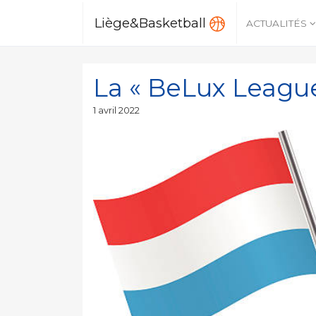
Liège&Basketball
ACTUALITÉS
La « BeLux League »
Publié
1 avril 2022
le