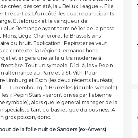
de créer, dès cet été, la « BeLux League ». Elle
t réparties. D’un côté, les quatre participants
lange, Ettelbrück et le vainqueur de
 plus Bertrange ayant terminé 1er de la phase
Mons, Liège, Charleroi et le Brussels ainsi
ire du bruit. Explication : Pepinster se veut
ans ce contexte, la Région Germanophone
rojet et érigera une salle ultra moderne à
frontière. Tout un symbole. D’ici là, les « Pepin
en alternance au Paire et à St-Vith. Pour
 Limburg et Esch (les deux récents lauréats)
ace du… Luxembourg, à Bruxelles (double symbole).
es « Pepin Stars » seront drivés par Fabienne
e symbole), alors que le general manager de la
n spécialiste tant du basket que du business. A
n gros poisson, donc.
out de la folle nuit de Sanders (ex-Anvers)