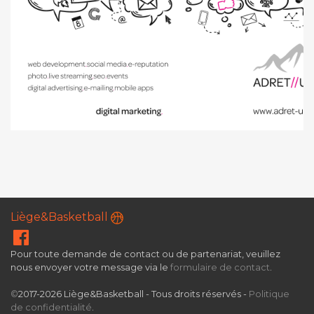
Liège&Basketball
Pour toute demande de contact ou de partenariat, veuillez
nous envoyer votre message via le
formulaire de contact
.
©
2017-2026 Liège&Basketball - Tous droits réservés -
Politique
de confidentialité
.