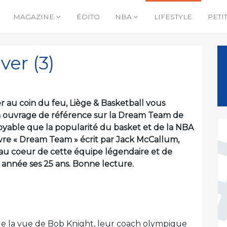
MAGAZINE
ÉDITO
NBA
LIFESTYLE
PETI
ver (3)
r au coin du feu, Liège & Basketball vous
n ouvrage de référence sur la Dream Team de
royable que la popularité du basket et de la NBA
ivre « Dream Team » écrit par Jack McCallum,
u coeur de cette équipe légendaire et de
 année ses 25 ans. Bonne lecture.
 de la vue de Bob Knight, leur coach olympique