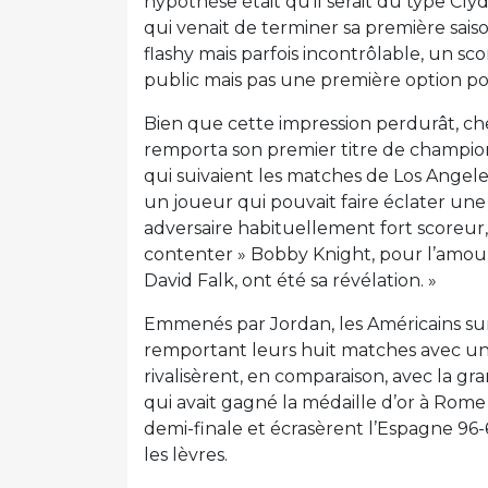
hypothèse était qu’il serait du type Cly
qui venait de terminer sa première saison
flashy mais parfois incontrôlable, un 
public mais pas une première option po
Bien que cette impression perdurât, che
remporta son premier titre de champion
qui suivaient les matches de Los Angeles
un joueur qui pouvait faire éclater une
adversaire habituellement fort scoreur, as
contenter » Bobby Knight, pour l’amour 
David Falk, ont été sa révélation. »
Emmenés par Jordan, les Américains su
remportant leurs huit matches avec une
rivalisèrent, en comparaison, avec la g
qui avait gagné la médaille d’or à Rome
demi-finale et écrasèrent l’Espagne 96-
les lèvres.