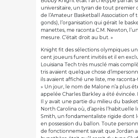
Bobby Knight était l’archétype parfait 
universitaire, un tyran de tout premier 
de l’Amateur Basketball Association of t
gonds), l’organisation qui gérait le ba
manettes, me raconta C.M. Newton, l’un de
mesure. C’était droit au but. »
Knight fit des sélections olympiques un
cent joueurs furent invités et il en ex
Louisiana Tech très musclé mais compl
tris avaient quelque chose d’impersonnel.
ils avaient affiché une liste, me raconta-
» Un jour, le nom de Malone n’a plus été
appelée Charles Barkley a été évincée.
Il y avait une partie du milieu du basket
North Carolina où, d’après l’habituelle l
Smith, un fondamentaliste rigide dont l
en possession du ballon. Toute person
de fonctionnement savait que Jordan all