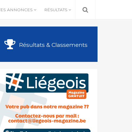
TES ANNONCES
RÉSULTATS
Résultats & Classements