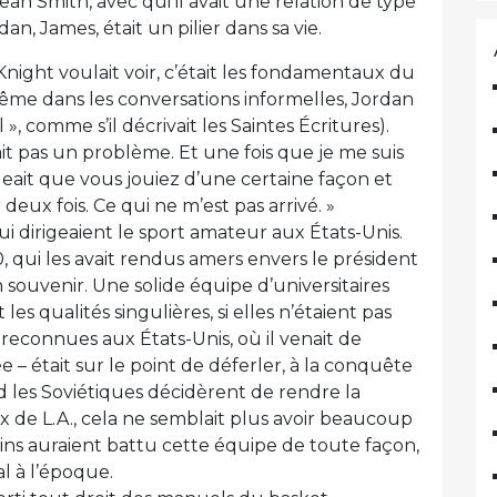
an Smith, avec qui il avait une relation de type
an, James, était un pilier dans sa vie.
night voulait voir, c’était les fondamentaux du
même dans les conversations informelles, Jordan
 », comme s’il décrivait les Saintes Écritures).
it pas un problème. Et une fois que je me suis
geait que vous jouiez d’une certaine façon et
eux fois. Ce qui ne m’est pas arrivé. »
qui dirigeaient le sport amateur aux États-Unis.
 qui les avait rendus amers envers le président
n souvenir. Une solide équipe d’universitaires
s qualités singulières, si elles n’étaient pas
reconnues aux États-Unis, où il venait de
e – était sur le point de déferler, à la conquête
d les Soviétiques décidèrent de rendre la
x de L.A., cela ne semblait plus avoir beaucoup
ains auraient battu cette équipe de toute façon,
l à l’époque.