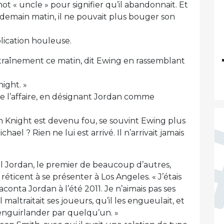
ot « uncle » pour signifier qu’il abandonnait. Et
ndemain matin, il ne pouvait plus bouger son
lication houleuse.
entraînement ce matin, dit Ewing en rassemblant
night. »
te l’affaire, en désignant Jordan comme
ch Knight est devenu fou, se souvint Ewing plus
chael ? Rien ne lui est arrivé. Il n’arrivait jamais
el Jordan, le premier de beaucoup d’autres,
t réticent à se présenter à Los Angeles. « J’étais
onta Jordan à l’été 2011. Je n’aimais pas ses
l maltraitait ses joueurs, qu’il les engueulait, et
e enguirlander par quelqu’un. »