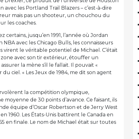
de Drexler, ce produit de l’université de Houston
 avec les Portland Trail Blazers – c’est-à-dire
scoreur mais pas un shooteur, un chouchou du
ur les coaches.
z certains, jusqu’en 1991, l’année où Jordan
 NBA avec les Chicago Bulls, les connaisseurs
 virent le véritable potentiel de Michael. C’était
 zone avec son tir extérieur, étouffer un
surer la mène s’il le fallait. Il pouvait «
du ciel. « Les Jeux de 1984, me dit son agent
rvolèrent la compétition olympique,
 moyenne de 30 points d’avance. Ce faisant, ils
rande équipe d’Oscar Robertson et de Jerry West
 en 1960. Les États-Unis battirent le Canada en
65 en finale. Le nom de Michael était sur toutes