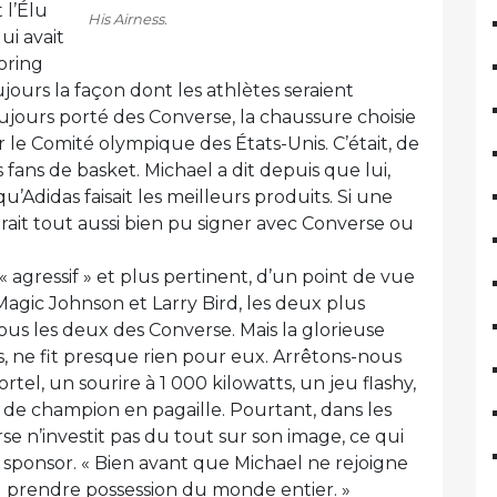
 l’Élu
His Airness.
ui avait
oring
jours la façon dont les athlètes seraient
ujours porté des Converse, la chaussure choisie
ar le Comité olympique des États-Unis. C’était, de
s fans de basket. Michael a dit depuis que lui,
didas faisait les meilleurs produits. Si une
 aurait tout aussi bien pu signer avec Converse ou
« agressif » et plus pertinent, d’un point de vue
agic Johnson et Larry Bird, les deux plus
us les deux des Converse. Mais la glorieuse
és, ne fit presque rien pour eux. Arrêtons-nous
tel, un sourire à 1 000 kilowatts, un jeu flashy,
s de champion en pagaille. Pourtant, dans les
se n’investit pas du tout sur son image, ce qui
n sponsor. « Bien avant que Michael ne rejoigne
pu prendre possession du monde entier. »