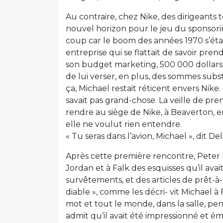
Au contraire, chez Nike, des dirigeants
nouvel horizon pour le jeu du sponsorin
coup car le boom des années 1970 s’étai
entreprise qui se flattait de savoir pren
son budget marketing, 500 000 dollars,
de lui verser, en plus, des sommes subst
ça, Michael restait réticent envers Nike.
savait pas grand-chose. La veille de pre
rendre au siège de Nike, à Beaverton, en O
elle ne voulut rien entendre.
« Tu seras dans l’avion, Michael », dit Delo
Après cette première rencontre, Peter 
Jordan et à Falk des esquisses qu’il avai
survêtements, et des articles de prêt-à-
diable », comme les décri- vit Michael à 
mot et tout le monde, dans la salle, pens
admit qu’il avait été impressionné et ém