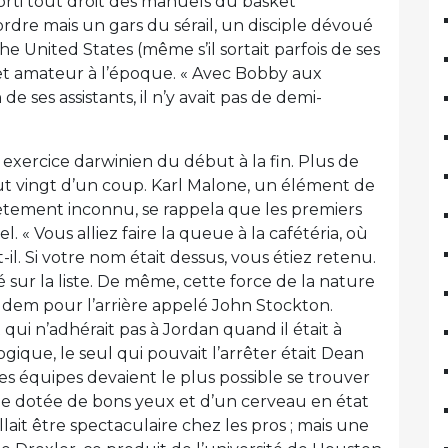
sorti tout droit des manuels du basket
ordre mais un gars du sérail, un disciple dévoué
he United States (même s’il sortait parfois de ses
sket amateur à l’époque. « Avec Bobby aux
 ses assistants, il n’y avait pas de demi-
 exercice darwinien du début à la fin. Plus de
clut vingt d’un coup. Karl Malone, un élément de
ètement inconnu, se rappela que les premiers
 « Vous alliez faire la queue à la cafétéria, où
t-il. Si votre nom était dessus, vous étiez retenu.
 sur la liste. De même, cette force de la nature
 Idem pour l’arrière appelé John Stockton.
 qui n’adhérait pas à Jordan quand il était à
ogique, le seul qui pouvait l’arrêter était Dean
es équipes devaient le plus possible se trouver
ne dotée de bons yeux et d’un cerveau en état
ait être spectaculaire chez les pros ; mais une