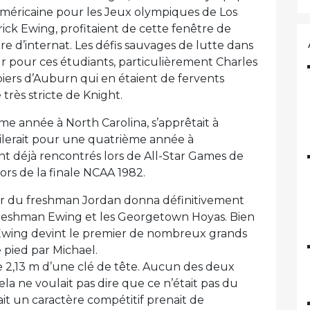
américaine pour les Jeux olympiques de Los
ick Ewing, profitaient de cette fenêtre de
e d’internat. Les défis sauvages de lutte dans
r pour ces étudiants, particulièrement Charles
ers d’Auburn qui en étaient de fervents
rès stricte de Knight.
ème année à North Carolina, s’apprêtait à
ilerait pour une quatrième année à
ant déjà rencontrés lors de All-Star Games de
ors de la finale NCAA 1982.
ieur du freshman Jordan donna définitivement
e freshman Ewing et les Georgetown Hoyas. Bien
 Ewing devint le premier de nombreux grands
e pied par Michael.
 2,13 m d’une clé de tête. Aucun des deux
la ne voulait pas dire que ce n’était pas du
ait un caractère compétitif prenait de