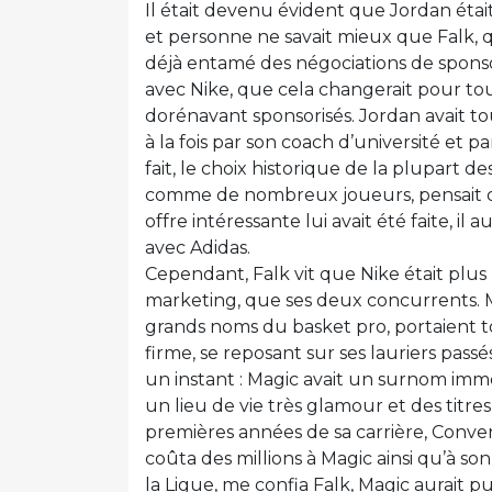
Il était devenu évident que Jordan était
et personne ne savait mieux que Falk, q
déjà entamé des négociations de spons
avec Nike, que cela changerait pour tou
dorénavant sponsorisés. Jordan avait to
à la fois par son coach d’université et p
fait, le choix historique de la plupart de
comme de nombreux joueurs, pensait qu’A
offre intéressante lui avait été faite, il
avec Adidas.
Cependant, Falk vit que Nike était plus 
marketing, que ses deux concurrents. M
grands noms du basket pro, portaient to
firme, se reposant sur ses lauriers pass
un instant : Magic avait un surnom immor
un lieu de vie très glamour et des titre
premières années de sa carrière, Conver
coûta des millions à Magic ainsi qu’à so
la Ligue, me confia Falk, Magic aurait 