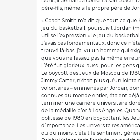
Donc, il demanda conseil à son coach, De
père-fils, même si le propre père de Jord
« Coach Smith m’a dit que tout ce que K
jeu du basketball, poursuivit Jordan (
utilise l’expression « le jeu du basketball
J’avais ces fondamentaux, donc ce n’éta
trouvé là-bas, j’ai vu un homme qui exi
que vous ne fassiez pas la même erreur d
L’été fut glorieux, aussi, pour les gens 
Le boycott des Jeux de Moscou de 1980,
Jimmy Carter, n’était plus qu’un lointai
volontaires – emmenés par Jordan, dont le
connues du monde entier, étaient déjà 
terminer une carrière universitaire doré
de la médaille d’or à Los Angeles. Quan
politesse de 1980 en boycottant les Jeu
d’importance. Les universitaires améric
ou du moins, c’était le sentiment généra