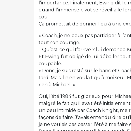
l’importance. Finalement, Ewing dit le m
quand l’immense pivot se réveilla le le
cou.
Ça promettait de donner lieu à une exp
« Coach, je ne peux pas participer à l’
tout son courage.
– Qu’est-ce qui t’arrive ? lui demanda K
Et Ewing fut obligé de lui déballer tou
coupable.
« Donc, je suis resté sur le banc et Coa
tard. Mais il n’en voulait qu’à moi seul. Mi
rien à Michael. »
Oui, l’été 1984 fut glorieux pour Micha
malgré le fait qu’il avait été initialemen
un peu intimidé par Coach Knight, me rac
façons de faire. J’avais entendu dire qu’i
je ne voulais pas passer l’été à me fair