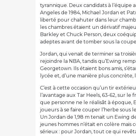
tyrannique. Deux candidats à l’équipe 
Angeles de 1984, Michael Jordan et Patr
liberté pour chahuter dans leur chambr
les chambres étaient un dérivatif majeu
Barkley et Chuck Person, deux coéquipi
adeptes avant de tomber sous la coupe t
Jordan, qui venait de terminer sa troisi
rejoindre la NBA, tandis qu’Ewing remp
Georgetown. Ils étaient bons amis, s’ét
lycée et, d’une manière plus concrète, l
C’est à cette occasion qu’un tir extér
l’avantage aux Tar Heels, 63-62, sur l
que personne ne le réalisât à époque,
joueurs à se faire couper l’herbe sous l
Un Jordan de 1,98 m tenait un Ewing de
jeunes hommes n’était en colère mais ce
sérieux : pour Jordan, tout ce qui revêt