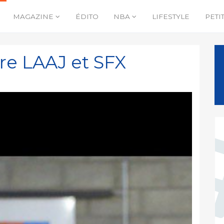
MAGAZINE
ÉDITO
NBA
LIFESTYLE
PETI
re LAAJ et SFX