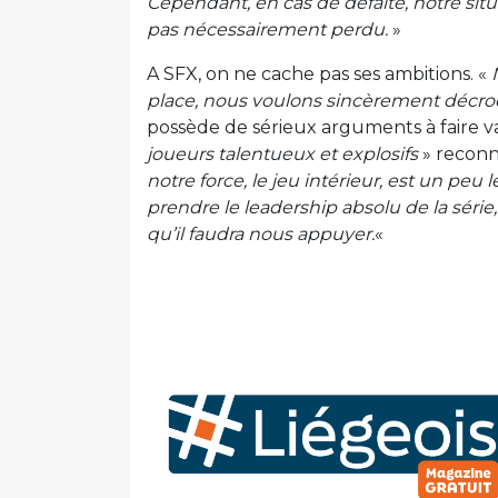
Cependant, en cas de défaite, notre situ
pas nécessairement perdu.
»
A SFX, on ne cache pas ses ambitions. «
place, nous voulons sincèrement décroch
possède de sérieux arguments à faire va
joueurs talentueux et explosifs
» reconn
notre force, le jeu intérieur, est un peu
prendre le leadership absolu de la série
qu’il faudra nous appuyer.
«