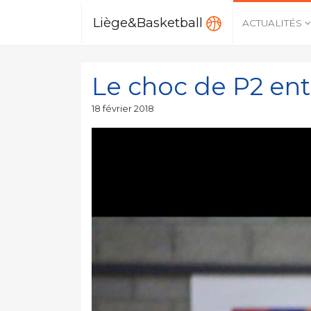
Liège&Basketball
ACTUALITÉS
Le choc de P2 ent
Publié
18 février 2018
le