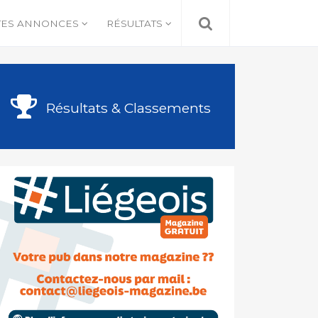
TES ANNONCES
RÉSULTATS
Résultats & Classements