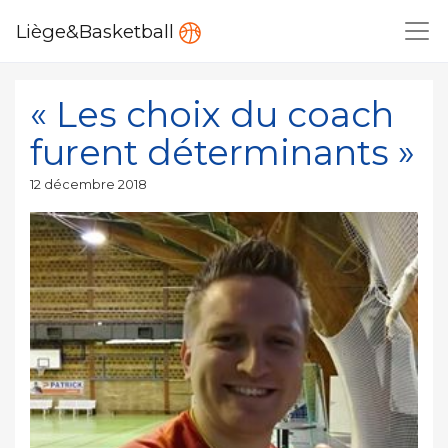
Liège&Basketball
« Les choix du coach
furent déterminants »
Publié
12 décembre 2018
le