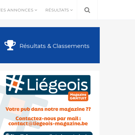
TES ANNONCES
RÉSULTATS
Résultats & Classements