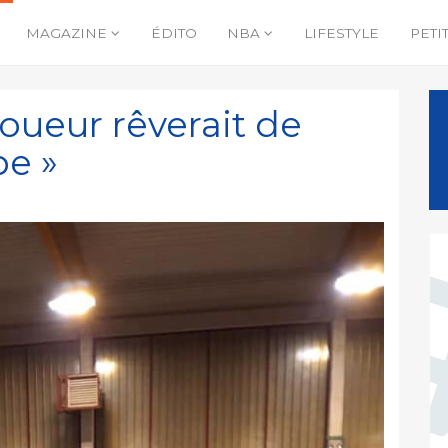
MAGAZINE
ÉDITO
NBA
LIFESTYLE
PETI
joueur rêverait de
pe »